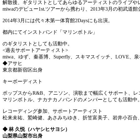
解散後、ギタリストとしてあらゆるアーティストのライブや
miwaのデビュー1st.ツアーから携わり、2013年3月の初武道
2014年3月には代々木第一体育館2Daysにも出演。
都内にてインストバンド「マリンボトル」
のギタリストとしても活動中。
<過去サポートアーティスト>
miwa、ゆず、秦基博、Superfly、スキマスイッチ、LOVE、
◆アサヒ
東京都新宿区出身
キーボーディスト
ポップスからR&B、アニソン、演歌まで幅広くサポート、レ
マリンボトル、ナカナカノバンドのメンバーとしても活動中
レコーディング参加、サポートアーティスト
松来未祐、鷲崎健、あさみちゆき、折笠富美子、岩井小百合、ALLa
◆ 林 久悦（ハヤシヒサヨシ）
山梨県山梨市出身