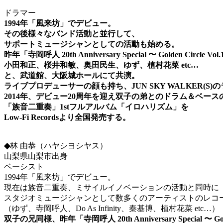
ドラマー
1994年「風来坊」でデビュー。
その後様々なバンド活動と並行して、
サポートミュージシャンとしての活動も始める。
昨年
「寺岡呼人 20th Anniversary Special 〜 Golden Circle Vo
小田和正、桜井和敏、奥田民生、ゆず、植村花菜 etc…
と、武道館、大阪城ホールにて共演。
ライブプロデューサーの顔も持ち、JUN SKY WALKER(S
2014
年、デビュー
20
周年を迎え双子の弟とのドラム＆ベース
「族音二重奏」
1st
フルアルバム「イロハリズム」を
Low-Fi Records
より全国発売する。
◆
林 由恭（ハヤシヨシヤス）
山梨県山梨市出身
ベーシスト
1994年「風来坊」でデビュー。
現在は族音二重奏、ミサイルイノベーションの活動と同時に
スタジオミュージシャンとして数多くのアーティストのレコ
（ゆず、寺岡呼人、Do As Infinity、秦基博、植村花菜 etc…）
双子の兄同様、昨年
「寺岡呼人 20th Anniversary Special 〜 Gol