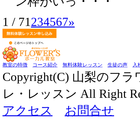
ン枠がいっ・・・
1 / 7
1
2
3
4
5
6
7
»
教室の特徴
コース紹介
無料体験レッスン
生徒の声
入
Copyright(C) 山梨
レ・レッスン All Right Res
アクセス
お問合せ